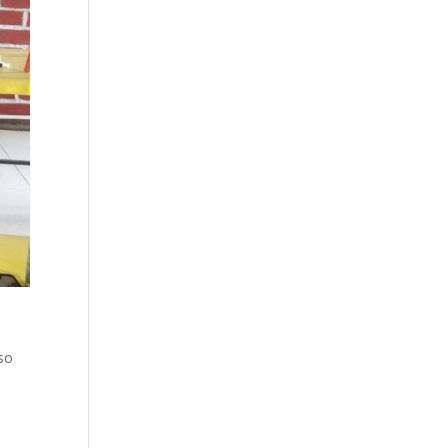
s
oso