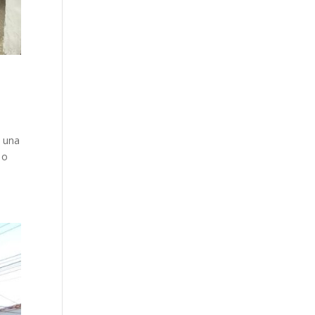
y una
 o